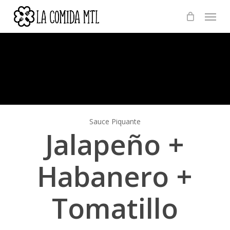
Skip
Menu
to
main
content
Sauce Piquante
Jalapeño +
Habanero +
Tomatillo