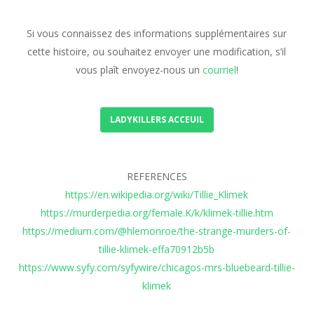
Si vous connaissez des informations supplémentaires sur
cette histoire, ou souhaitez envoyer une modification, s’il
vous plaît envoyez-nous un
courriel
!
LADYKILLERS ACCEUIL
REFERENCES
https://en.wikipedia.org/wiki/Tillie_Klimek
https://murderpedia.org/female.K/k/klimek-tillie.htm
https://medium.com/@hlemonroe/the-strange-murders-of-
tillie-klimek-effa70912b5b
https://www.syfy.com/syfywire/chicagos-mrs-bluebeard-tillie-
klimek