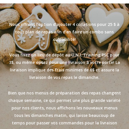
Nous offrons l’option d’ajouter 4 collations pour 25 $ à
tout plan de repas afin d’en faire un combo sans
culpabilité!
Vous fixe
z
un lieu de dépôt au U.N.I. Training PSC pour
3$, ou m
ê
me opte
z
pour une livraison à votre porte! La
livraison implique des frais minimes de 6$ et assure la
livraison de vos repas le dimanche.
Bien que nos menus de préparation des repas changent
chaque semaine, ce qui permet une plus grande variété
pour nos clients, nous affichons les nouveaux menus
tous les dimanches matin, qui laisse beaucoup de
temps pour passer vos commandes pour la livraison