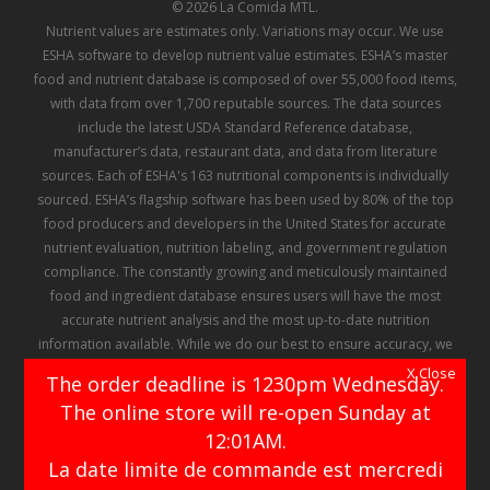
© 2026 La Comida MTL.
Nutrient values are estimates only. Variations may occur. We use
ESHA software to develop nutrient value estimates. ESHA’s master
food and nutrient database is composed of over 55,000 food items,
with data from over 1,700 reputable sources. The data sources
include the latest USDA Standard Reference database,
manufacturer’s data, restaurant data, and data from literature
sources. Each of ESHA's 163 nutritional components is individually
sourced. ESHA’s flagship software has been used by 80% of the top
food producers and developers in the United States for accurate
nutrient evaluation, nutrition labeling, and government regulation
compliance. The constantly growing and meticulously maintained
food and ingredient database ensures users will have the most
accurate nutrient analysis and the most up-to-date nutrition
information available. While we do our best to ensure accuracy, we
make no representation or warranty regarding the information
X Close
The order deadline is 1230pm Wednesday.
contained in ESHA's database, and there can be no assurance that
The online store will re-open Sunday at
any of the information contained therein has not been, or will not be
12:01AM.
changed or altered
La date limite de commande est mercredi