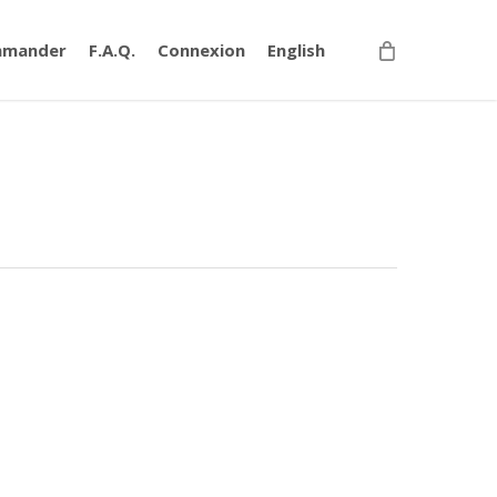
mander
F.A.Q.
Connexion
English