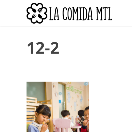
Skip
to
main
content
12-2