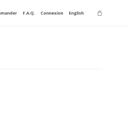
mander
F.A.Q.
Connexion
English